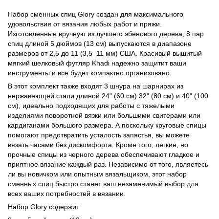
Набор сменных спиц Glory создан для максимального
удовольствия от вязания любых работ и пряжи.
Изготовленные вручную из лучшего эбенового дерева, 8 пар
спиц длиной 5 дюймов (13 см) выпускаются в диапазоне
размеров от 2,5 до 11 (3,5–11 мм) США. Красивый вышитый
мягкий шелковый футляр Khadi надежно защитит ваши
инструменты и все будет компактно организовано.
В этот комплект также входят 3 шнура на шарнирах из
нержавеющей стали длиной 24" (60 см) 32" (80 см) и 40" (100
см), идеально подходящих для работы с тяжелыми
изделиями поворотной вязки или большими свитерами или
кардиганами большого размера. А поскольку круговые спицы
помогают предотвратить усталость запястья, вы можете
вязать часами без дискомфорта. Кроме того, легкие, но
прочные спицы из черного дерева обеспечивают гладкое и
приятное вязание каждый раз. Независимо от того, являетесь
ли вы новичком или опытным вязальщиком, этот набор
сменных спиц быстро станет ваш незаменимый выбор для
всех ваших потребностей в вязании.
Набор Glory содержит