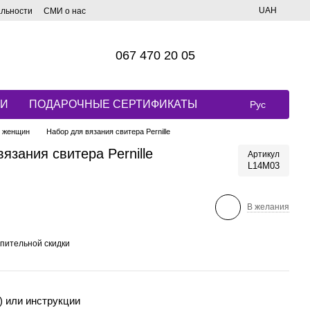
UAH
альности
СМИ о нас
067 470 20 05
КИ
ПОДАРОЧНЫЕ СЕРТИФИКАТЫ
Рус
я женщин
Набор для вязания свитера Pernille
язания свитера Pernille
Артикул
L14M03
В желания
пительной скидки
) или инструкции