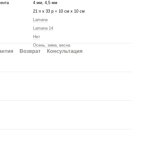
ента
4 мм, 4,5 мм
21 п х 33 р = 10 см х 10 см
Lamana
Lamana 14
Нет
Осень, зима, весна
антия
Возврат
Консультация