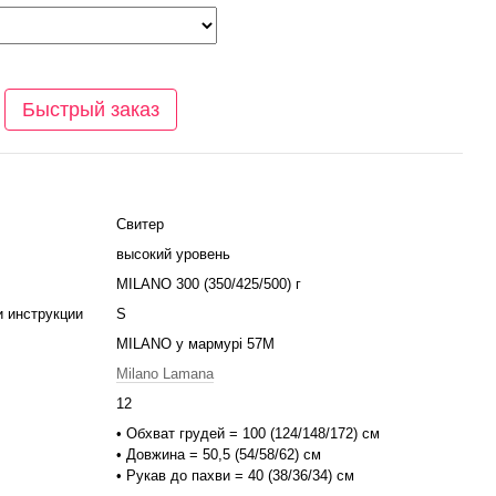
Быстрый заказ
Свитер
высокий уровень
MILANO 300 (350/425/500) г
и инструкции
S
MILANO у мармурі 57M
Milano Lamana
12
• Обхват грудей = 100 (124/148/172) см
• Довжина = 50,5 (54/58/62) см
• Рукав до пахви = 40 (38/36/34) см