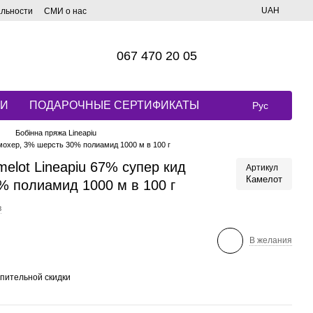
UAH
альности
СМИ о нас
067 470 20 05
КИ
ПОДАРОЧНЫЕ СЕРТИФИКАТЫ
Рус
Бобінна пряжа Lineapiu
 мохер, 3% шерсть 30% полиамид 1000 м в 100 г
elot Lineapiu 67% супер кид
Артикул
Камелот
% полиамид 1000 м в 100 г
в
В желания
пительной скидки