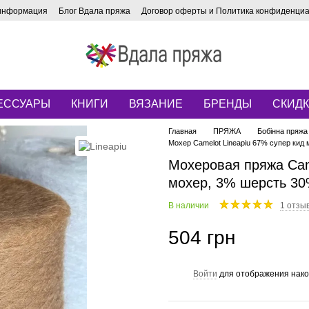
 информация
Блог Вдала пряжа
Договор оферты и Политика конфиденци
ЕССУАРЫ
КНИГИ
ВЯЗАНИЕ
БРЕНДЫ
СКИД
Главная
ПРЯЖА
Бобінна пряжа
Мохер Camelot Lineapiu 67% супер кид
Мохеровая пряжа Cam
мохер, 3% шерсть 30
В наличии
1 отзы
504 грн
Войти
для отображения нако
%