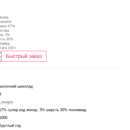
Быстрый заказ
молочний шоколад
9
Lineapiu
67% супер кид мохер, 3% шерсть 30% полиамид
1000
Круглый год