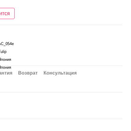
ится
AC_054e
ulip
Япония
Япония
антия
Возврат
Консультация