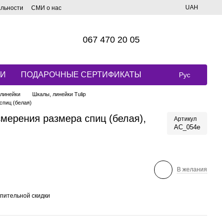
UAH
альности
СМИ о нас
067 470 20 05
КИ
ПОДАРОЧНЫЕ СЕРТИФИКАТЫ
Рус
линейки
Шкалы, линейки Tulip
спиц (белая)
мерения размера спиц (белая),
Артикул
AC_054e
В желания
пительной скидки