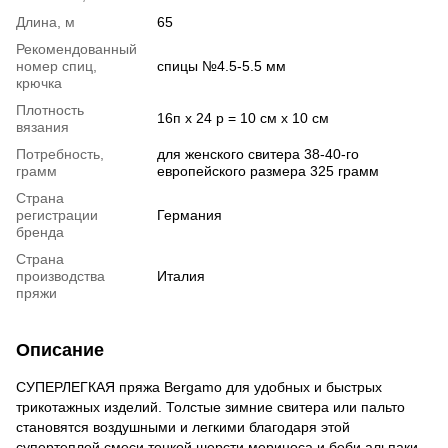
Длина, м
65
Рекомендованный
номер спиц,
спицы №4.5-5.5 мм
крючка
Плотность
16п х 24 р = 10 см х 10 см
вязания
Потребность,
для женского свитера 38-40-го
грамм
европейского размера 325 грамм
Страна
регистрации
Германия
бренда
Страна
производства
Италия
пряжи
Описание
СУПЕРЛЕГКАЯ пряжа Bergamo для удобных и быстрых
трикотажных изделий. Толстые зимние свитера или пальто
становятся воздушными и легкими благодаря этой
супертеплой смеси тонкой шерсти мериноса и беби альпаки,