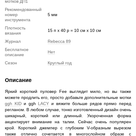
мотков ДП1
Рекомендованный
номер
5 мм
инструмента
Плотность
15 п х 40 р = 10 см х 10 см
вязания
Журнал
Rebecca 89
Бесплатное
Нет
описание
Сезон
Круглый год
Описание
Яркий короткий пуловер Fee выглядит мило, но вы также
можете продлить его, просто добавьте дополнительные мотки
ggh KID
и ggh
LACY
и вяжите больше рядов прямо перед
регланом. В любом случае, тонко изготовленный дизайн очень
шикарный, короткий или длинный. Укороченная форма
акцентирует внимание на талии. Сейчас очень популярен
крой. Короткий джемпер с глубоким V-образным вырезом
также отлично сочетается в многослойном образе с