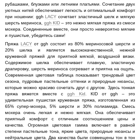
рубашками, блузками или летними платьями. Сочетание двух
уютных нитей обеспечивает легкость и оптимальный комфорт
при ношении: ggh
LACY
сочетает эластичный шелк и мягкую
шерсть мериноса,
ggh KID
– это нежно мягкая пряжа из смеси
мохера. Соединенные вместе, они просто невероятно мягкие
и пушистые, убедитесь сами!
Пряжа
LACY
от ggh состоит из 80% мериносовой шерсти и
20% шелка и является высококачественной, нежной
кружевной пряжей для приятной мягкой, воздушной вязки.
Содержимое шелка обеспечивает плавную, эластичную
драпировку, шерсть мериноса согревает и приятна на ощупь.
Современная цветовая таблица показывает трендовый цвет
сезона, пудровые пастельные оттенки и природные нюансы,
которые можно красиво сочетать друг с другом. Здесь тонкая
пряжа вяжется вместе с
ggh Kid
. KID от ggh – это
удивительная пушистая кружевная пряжа, изготовленная из
65% супер-мохера, 5% шерсти и 30% полиамида. Смесь
мохера очень легкая и нежно мягкая. Она обеспечивает
приятный комфорт с отличным соотношением цены и
качества. Огромная цветовая гамма включает в равной
степени пастельные тона, яркие цвета, природные нюансы и
нейтральные цвета. Два качества были совмещены тон в тон