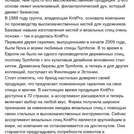
больше, чем просто его высококачественная продукция. В его
основе лежит инклюзивный, филантропический дух, который
движет бизнесом.
В 1988 году группа, владеющая KnitPro, основала компанию
по производству высококачественных кистей для художников.
Базовые навыки изготовления кистей и вязальных спиц очень
похожи – так и родилась KnitPro.
Первыми двумя сериями, выпущенными в начале 2009 года,
были Nova и всеми любимые спицы Symfonie. В то время в
Европе не было ни одного производителя деревянных спиц,
поэтому Symfonie с его культовым дизайном мгновенно стал
хитом. Древесина березы для Symfonie, а теперь и для других
коллекций, поступает из Финляндии и Эстонии.
Стоит отметить, что бренд настолько доверяет своей
продукции, что предлагает пожизненную гарантию на свои
спицы и крючки. В настоящее время продукция KnitPro
доступна в 70 странах, а ассортимент расширился и теперь
включает выбор на любой вкус. Фирма получила широкое
признание за изменение имиджа вязальных спиц с помощью
своих стильных и высококачественных инструментов. Сейчас
ассортимент вязальных спиц KnitPro является крупнейшим в
мире, но компания не останавливается на достигнутом. Они
стараются предугадывать потребности клиентов и