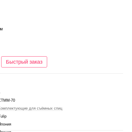
см
Быстрый заказ
4
СТММ-70
Комплектующие для съёмных спиц
ulip
Япония