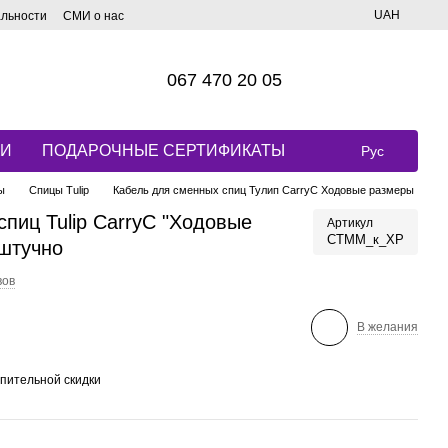
UAH
альности
СМИ о нас
067 470 20 05
КИ
ПОДАРОЧНЫЕ СЕРТИФИКАТЫ
Рус
ы
Спицы Tulip
Кабель для сменных спиц Тулип CarryC Ходовые размеры
пиц Tulip CarryC "Ходовые
Артикул
СТММ_к_ХР
оштучно
вов
В желания
пительной скидки