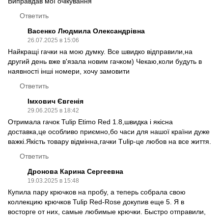
Виправдав мої очікування
Ответить
Васенко Людмила Олександрівна
26.07.2025 в 15:06
Найкращі гачки на мою думку. Все швидко відправили,на
другий день вже в'язала новим гачком) Чекаю,коли будуть в
наявності інші номери, хочу замовити
Ответить
Імхович Євгенія
29.06.2025 в 18:42
Отримала гачок Tulip Etimo Red 1.8,швидка і якісна
доставка,це особливо приємно,бо часи для нашої країни дуже
важкі.Якість товару відмінна,гачки Тulip-це любов на все життя.
Ответить
Дронова Карина Сергеевна
19.03.2025 в 15:48
Купила пару крючков на пробу, а теперь собрала свою
коллекцию крючков Tulip Red-Rose докупив еще 5. Я в
восторге от них, самые любимые крючки. Быстро отправили,