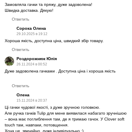
Замовляла гачки та пряжу, дуже задоволена!
Швидка доставка. Дякую!
Ответить
Сорока Олена
29.10.2025 в 19:12
Хороша якість, доступна ціна, швидкий збір товару.
Ответить
Роздорожнюк Юлія
26.11.2024 в 00:52
Дуже задоволена гачками . Доступна ціна і хороша якість
Ответить
Олена
15.11.2024 в 20:37
Ці гачки чудової якості, з дуже зручною головкою.
Але ручка гачків Tulip для мене виявилася набагато зручнішою
– вона має поглиблення там, де я тримаю гачок. У Clover soft
touch там, навпаки, потовщення.
Хоча це, звичайно, дуже індивідуально :)