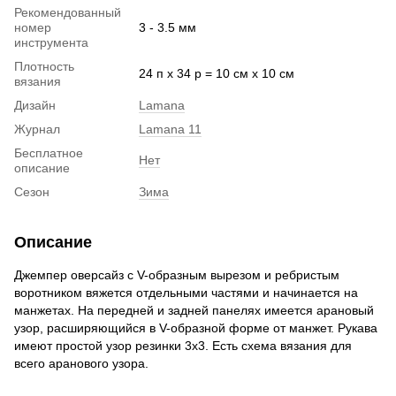
Рекомендованный
номер
3 - 3.5 мм
инструмента
Плотность
24 п х 34 р = 10 см х 10 см
вязания
Дизайн
Lamana
Журнал
Lamana 11
Бесплатное
Нет
описание
Сезон
Зима
Описание
Джемпер оверсайз с V-образным вырезом и ребристым
воротником вяжется отдельными частями и начинается на
манжетах. На передней и задней панелях имеется арановый
узор, расширяющийся в V-образной форме от манжет. Рукава
имеют простой узор резинки 3х3. Есть схема вязания для
всего аранового узора.