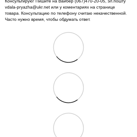
Консультирую! Пишите на Вайбер (067)470-20-05, эл.пошту
vdala-pryazha@ukr.net или у коментариях на странице
товара. Консультацию по телефону считаю некачественной.
Часто нужно время, чтобы обдумать ответ.