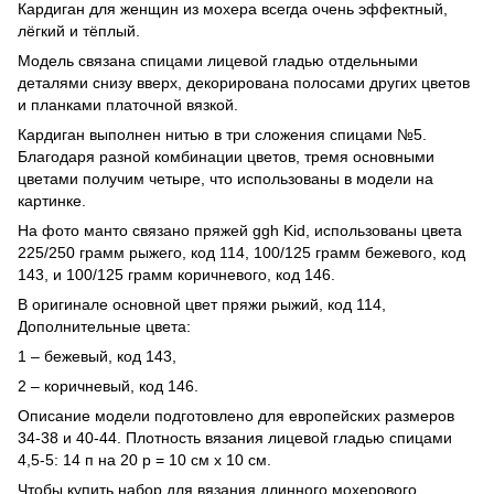
Кардиган для женщин из мохера всегда очень эффектный,
лёгкий и тёплый.
Модель связана спицами лицевой гладью отдельными
деталями снизу вверх, декорирована полосами других цветов
и планками платочной вязкой.
Кардиган выполнен нитью в три сложения спицами №5.
Благодаря разной комбинации цветов, тремя основными
цветами получим четыре, что использованы в модели на
картинке.
На фото манто связано пряжей ggh Kid, использованы цвета
225/250 грамм рыжего, код 114, 100/125 грамм бежевого, код
143, и 100/125 грамм коричневого, код 146.
В оригинале основной цвет пряжи рыжий, код 114,
Дополнительные цвета:
1 – бежевый, код 143,
2 – коричневый, код 146.
Описание модели подготовлено для европейских размеров
34-38 и 40-44. Плотность вязания лицевой гладью спицами
4,5-5: 14 п на 20 р = 10 см х 10 см.
Чтобы купить набор для вязания длинного мохерового