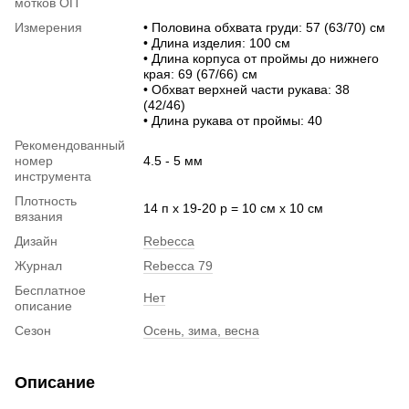
мотков ОП
Измерения
• Половина обхвата груди: 57 (63/70) см
• Длина изделия: 100 см
• Длина корпуса от проймы до нижнего
края: 69 (67/66) см
• Обхват верхней части рукава: 38
(42/46)
• Длина рукава от проймы: 40
Рекомендованный
номер
4.5 - 5 мм
инструмента
Плотность
14 п х 19-20 р = 10 см х 10 см
вязания
Дизайн
Rebecca
Журнал
Rebecca 79
Бесплатное
Нет
описание
Сезон
Осень, зима, весна
Описание