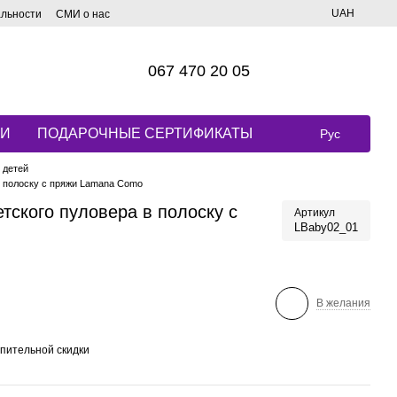
UAH
альности
СМИ о нас
067 470 20 05
КИ
ПОДАРОЧНЫЕ СЕРТИФИКАТЫ
Рус
 детей
в полоску с пряжи Lamana Como
тского пуловера в полоску с
Артикул
LBaby02_01
В желания
пительной скидки