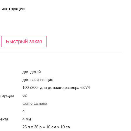
и инструкции
Быстрый заказ
для детей
для начинающих
100г/200г для детского размера 62/74
струкции
62
Como Lamana
4
ента
4 мм
25 п х 36 р = 10 см х 10 см