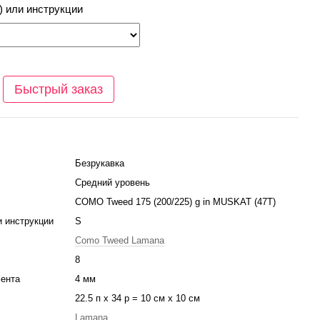
) или инструкции
Быстрый заказ
Безрукавка
Средний уровень
COMO Tweed 175 (200/225) g in MUSKAT (47T)
и инструкции
S
Como Tweed Lamana
8
ента
4 мм
22.5 п х 34 р = 10 см х 10 см
Lamana