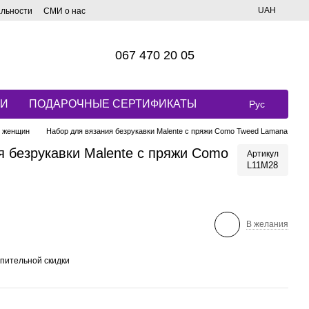
UAH
альности
СМИ о нас
067 470 20 05
КИ
ПОДАРОЧНЫЕ СЕРТИФИКАТЫ
Рус
я женщин
Набор для вязания безрукавки Malente с пряжи Como Tweed Lamana
я безрукавки Malente с пряжи Como
Артикул
L11M28
В желания
пительной скидки