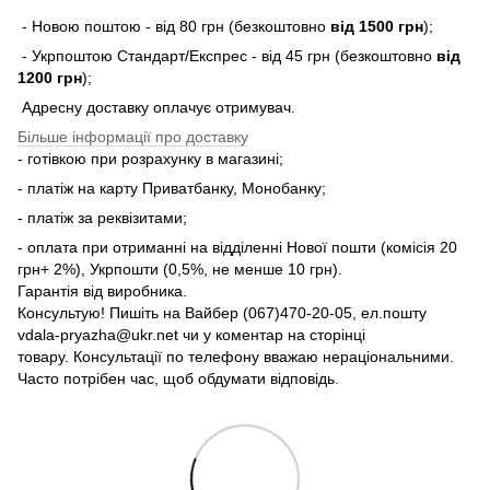
- Новою поштою - від 80 грн (безкоштовно
від 1500 грн
);
- Укрпоштою Стандарт/Експрес - від 45 грн (безкоштовно
від
1200 грн
);
Адресну доставку оплачує отримувач.
Більше інформації про доставку
- готівкою при розрахунку в магазині;
- платіж на карту Приватбанку, Монобанку;
- платіж за реквізитами;
- оплата при отриманні на відділенні Нової пошти (комісія 20
грн+ 2%), Укрпошти (0,5%, не менше 10 грн).
Гарантія від виробника.
Консультую! Пишіть на Вайбер (067)470-20-05, ел.пошту
vdala-pryazha@ukr.net чи у коментар на сторінці
товару. Консультації по телефону вважаю нераціональними.
Часто потрібен час, щоб обдумати відповідь.